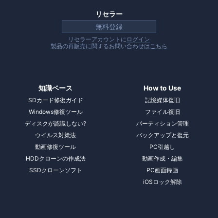
リセラー
無料登録
リセラーアカウントに
ログイン
製品の再販売に関するお問い合わせは
こちら
知識ベース
How to Use
SDカード修復ガイド
記憶媒体復旧
Windows修復ツール
ファイル復旧
ディスクが認識しない?
パーティション管理
ウイルス対策法
バックアップと復元
動画修復ツール
PC引越し
HDDクローンの作成法
動画作成・編集
SSDクローンソフト
PC画面録画
iOSロック解除