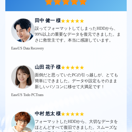
田中 健一 様
誤ってフォーマットしてしまったHDDから、
99%以上の重要なデータを復元できました。ま
さに救世主です。本当に感謝しています。
EaseUS Data Recovery
山田 花子 様
面倒だと思っていたPCの引っ越しが、とても
簡単にできました。データや設定もそのまま
新しいパソコンに移せて大満足です！
EaseUS Todo PCTrans
中村 悠太 様
フォーマットしたHDDから、大切なデータを
ほとんどすべて復旧できました。スムーズな