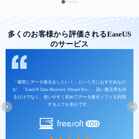
多くのお客様から評価されるEaseUS
のサービス
「確実にデータ復元をしたい！」という方におすすめなの
対応
が、「EaseUS Data Recovery Wizard Pro」。高い復元率を誇
ァイ
るだけでなく、使いやすく初めてデータ復元ソフトを利用
ショ
する人でも安心です。