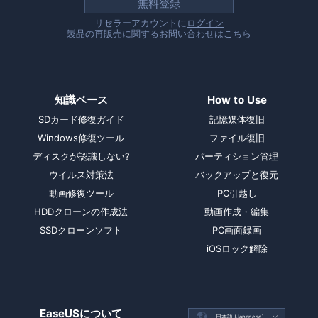
無料登録
リセラーアカウントに
ログイン
製品の再販売に関するお問い合わせは
こちら
知識ベース
How to Use
SDカード修復ガイド
記憶媒体復旧
Windows修復ツール
ファイル復旧
ディスクが認識しない?
パーティション管理
ウイルス対策法
バックアップと復元
動画修復ツール
PC引越し
HDDクローンの作成法
動画作成・編集
SSDクローンソフト
PC画面録画
iOSロック解除
EaseUSについて

日本語 (Japanese)
