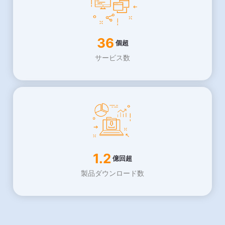
36
個超
サービス数
1.2
億回超
製品ダウンロード数