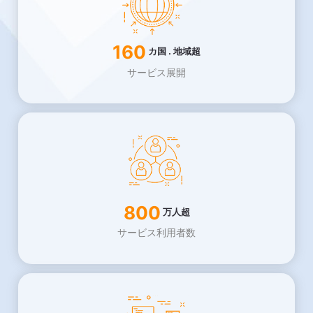
160
カ国 . 地域超
サービス展開
800
万人超
サービス利用者数