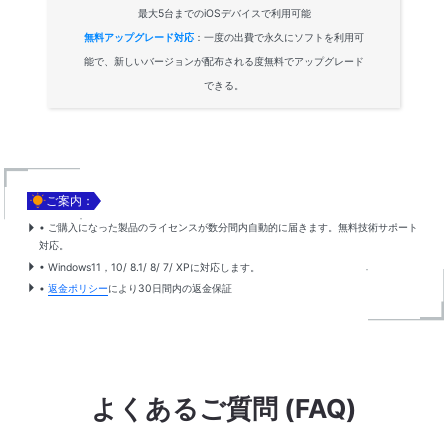
最大5台までのiOSデバイスで利用可能
無料アップグレード対応
：一度の出費で永久にソフトを利用可
能で、新しいバージョンが配布される度無料でアップグレード
できる。

ご案内：
• ご購入になった製品のライセンスが数分間内自動的に届きます。無料技術サポート
対応。
• Windows11，10/ 8.1/ 8/ 7/ XPに対応します。
•
返金ポリシー
により30日間内の返金保証
よくあるご質問 (FAQ)