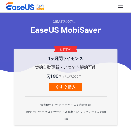
ご購入になるのは：
EaseUS MobiSaver
EaseUS
おすすめ
1ヶ月間ライセンス
契約自動更新・いつでも解約可能
7,190
円（税込7,909円）
今すぐ購入
最大5台までのiOSデバイスで利用可能
1か月間でデータ復旧サービス＆無料のアップグレードを利用
可能