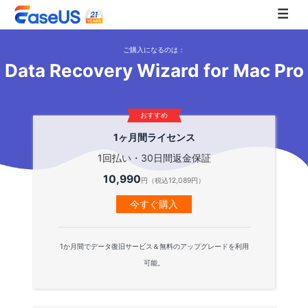
ご購入になるのは：
Data Recovery Wizard for Mac Pro
EaseUS
おすすめ
1ヶ月間ライセンス
1回払い・30日間返金保証
10,990
円（税込12,089円）
今すぐ購入
1か月間でデータ復旧サービス＆無料のアップグレードを利用
可能。