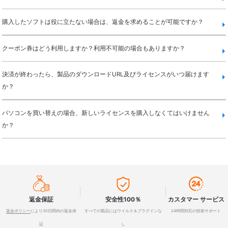
購入したソフトは役に立たない場合は、返金を求めることが可能ですか？
クーポン券はどう利用しますか？利用不可能の場合もありますか？
決済が終わったら、製品のダウンロードURL及びライセンスがいつ届けます
か？
パソコンを買い替えの場合、新しいライセンスを購入しなくてはいけません
か？



返金保証
安全性100％
カスタマー サービス
返金ポリシー
により30日間内の返金保
すべての製品にはウイルス＆プラグインな
24時間対応の技術サポート
証
し