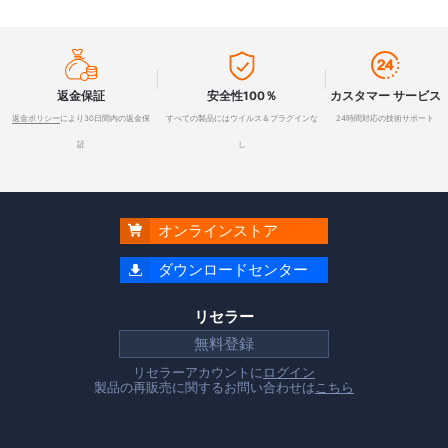



返金保証
安全性100％
カスタマー サービス
返金ポリシー
により30日間内の返金保
すべての製品にはウイルス＆プラグインな
24時間対応の技術サポート
証
し
オンラインストア

ダウンロードセンター

リセラー
無料登録
リセラーアカウントに
ログイン
製品の再販売に関するお問い合わせは
こちら