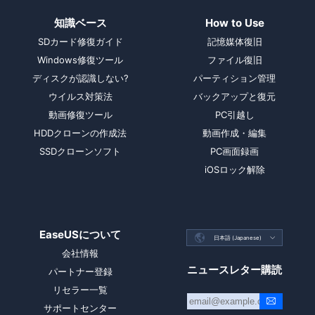
知識ベース
How to Use
SDカード修復ガイド
記憶媒体復旧
Windows修復ツール
ファイル復旧
ディスクが認識しない?
パーティション管理
ウイルス対策法
バックアップと復元
動画修復ツール
PC引越し
HDDクローンの作成法
動画作成・編集
SSDクローンソフト
PC画面録画
iOSロック解除
EaseUSについて

日本語 (Japanese)

会社情報
ニュースレター購読
パートナー登録
リセラー一覧
サポートセンター