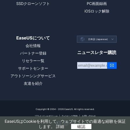
SSDクローンソフト
PC画面録画
iOSロック解除
EaseUSについて

日本語 (Japanese)

会社情報
ニュースレター購読
パートナー登録
リセラー一覧
サポートセンター
アウトソーシングサービス
友達を紹介
Copyright ©
2004 - 2026
EaseUS. All rights reserved.
プライバシーポリシー
|
ライセンス契約
|
お問い合わせ
EaseUSはCookieを利用して、ウェブサイトでの最適な経験を保証



します。
詳細
確認