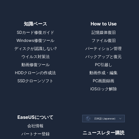
知識ベース
How to Use
SDカード修復ガイド
記憶媒体復旧
Windows修復ツール
ファイル復旧
ディスクが認識しない?
パーティション管理
ウイルス対策法
バックアップと復元
動画修復ツール
PC引越し
HDDクローンの作成法
動画作成・編集
SSDクローンソフト
PC画面録画
iOSロック解除
EaseUSについて

日本語 (Japanese)

会社情報
ニュースレター購読
パートナー登録