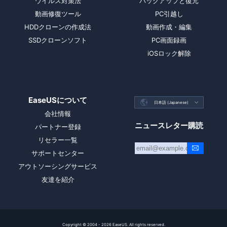
ウイルス対策法
バックアップと復元
動画修復ツール
PC引越し
HDDクローンの作成法
動画作成・編集
SSDクローンソフト
PC画面録画
iOSロック解除
EaseUSについて

日本語 (Japanese)

会社情報
ニュースレター購読
パートナー登録
リセラー一覧
サポートセンター
アウトソーシングサービス
友達を紹介
Copyright ©
2004 - 2026
EaseUS. All rights reserved.