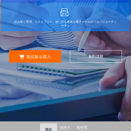
読み取り専用、リスクフリー、使い方も簡単な電子メールのリカバリユーティ
リティ
無料体験

製品版を購入
操作ガ
動作環
機能