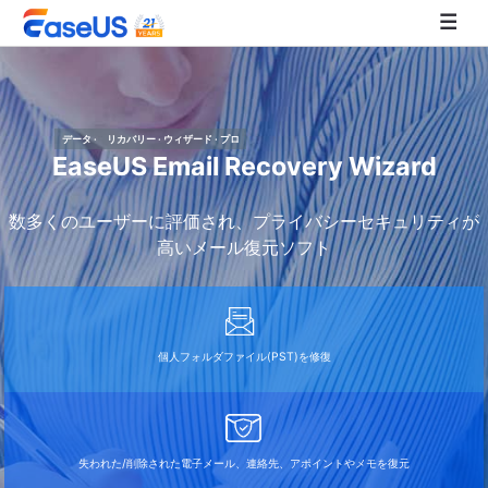
EaseUS
データ · リカバリー · ウィザード · プロ
EaseUS Email Recovery Wizard
数多くのユーザーに評価され、プライバシーセキュリティが
高いメール復元ソフト
個人フォルダファイル(PST)を修復
失われた/削除された電子メール、連絡先、アポイントやメモを復元