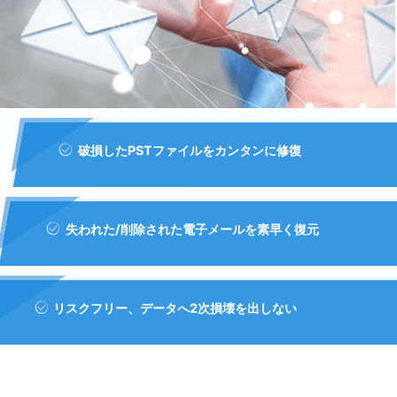
破損したPSTファイルをカンタンに修復

失われた/削除された電子メールを素早く復元

リスクフリー、データへ2次損壊を出しない
