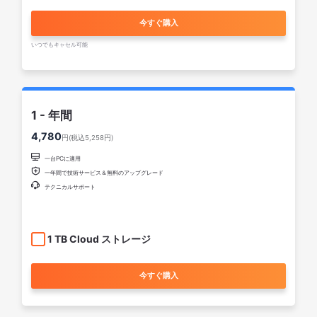
今すぐ購入
いつでもキャセル可能
1 - 年間
4,780
円(税込5,258円)

一台PCに適用

一年間で技術サービス＆無料のアップグレード

テクニカルサポート
1 TB Cloud ストレージ
今すぐ購入