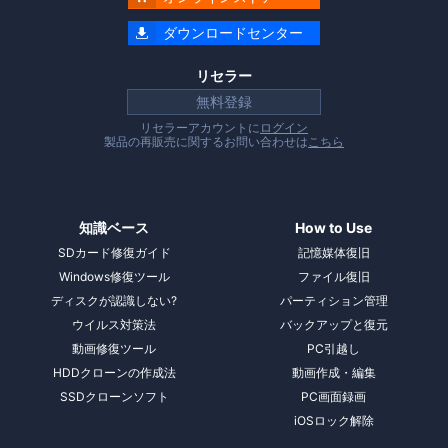

ダウンロードセンター
リセラー
無料登録
リセラーアカウントに
ログイン
製品の再販売に関するお問い合わせは
こちら
知識ベース
How to Use
SDカード修復ガイド
記憶媒体復旧
Windows修復ツール
ファイル復旧
ディスクが認識しない?
パーティション管理
ウイルス対策法
バックアップと復元
動画修復ツール
PC引越し
HDDクローンの作成法
動画作成・編集
SSDクローンソフト
PC画面録画
iOSロック解除