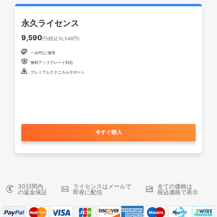
永久ライセンス
9,590
円(税込10,549円)

一台PCに適用

無料アップグレード対応

プレミアムテクニカルサポート
今すぐ購入
30日間内
ライセンスはメールで
全ての価格は
の返金保証
即座に配信
税込価格で表示