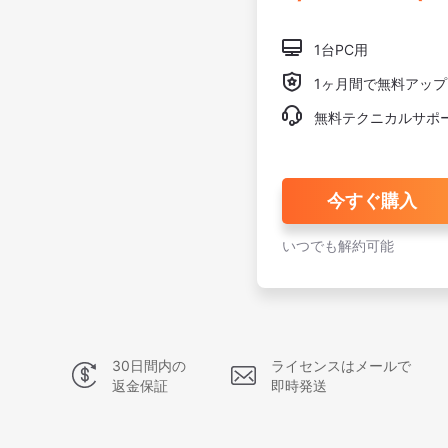

1台PC用

1ヶ月間で無料アッ

無料テクニカルサポ
今すぐ購入
いつでも解約可能
30日間内の
ライセンスはメールで
返金保証
即時発送