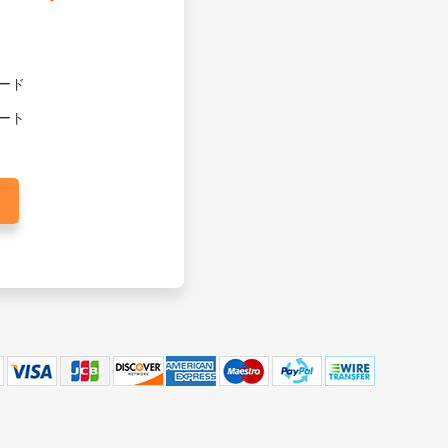
ード
ート