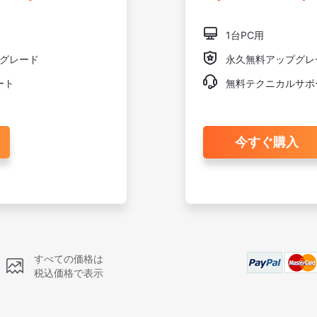

1台PC用

プグレード
永久無料アップグレ

ート
無料テクニカルサポ
今すぐ購入
すべての価格は
税込価格で表示