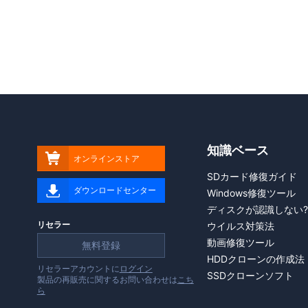
知識ベース

オンラインストア
SDカード修復ガイド

ダウンロードセンター
Windows修復ツール
ディスクが認識しない
リセラー
ウイルス対策法
動画修復ツール
無料登録
HDDクローンの作成法
リセラーアカウントに
ログイン
SSDクローンソフト
製品の再販売に関するお問い合わせは
こち
ら