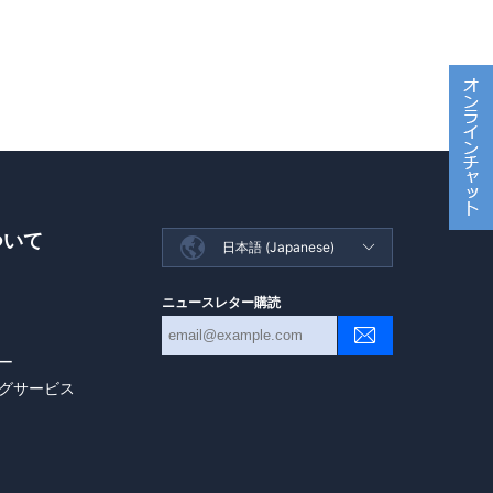
ついて

日本語 (Japanese)

ニュースレター購読
ー
グサービス