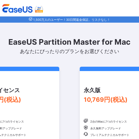
1,500万人のユーザー！30日間返金保証。リスクなし！
EaseUS Partition Master for Mac
あなたにぴったりのプランをお選びください
イセンス
永久版
9円(税込)
10,769円(税込)

cに1つのライセンス
2台のMacに1つのライセンス

無料アップグレード
永久無料アップグレード

ムテクニカルサポート
プレミアムテクニカルサポート