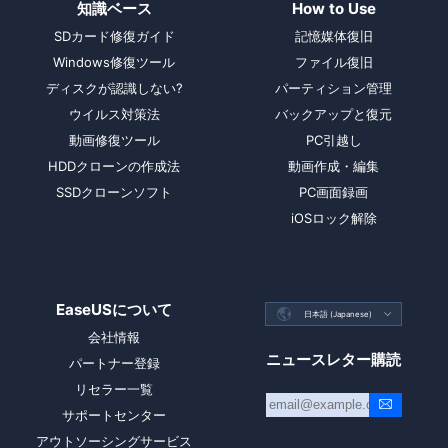
知識ベース
How to Use
SDカード修復ガイド
記憶媒体復旧
Windows修復ツール
ファイル復旧
ディスクが認識しない?
パーティション管理
ウイルス対策法
バックアップと復元
動画修復ツール
PC引越し
HDDクローンの作成法
動画作成・編集
SSDクローンソフト
PC画面録画
iOSロック解除
EaseUSについて

日本語 (Japanese)

会社情報
ニュースレター購読
パートナー登録
リセラー一覧
サポートセンター
アウトソーシングサービス