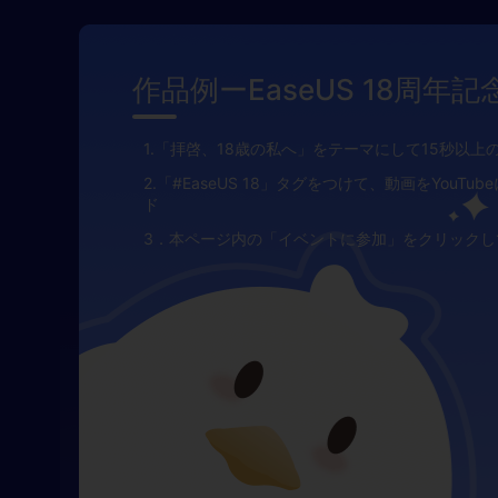
作品例ーEaseUS 18周年
1.「拝啓、18歳の私へ」をテーマにして15秒以上
2.「#EaseUS 18」タグをつけて、動画をYouTu
ド
3．本ページ内の「イベントに参加」をクリックし